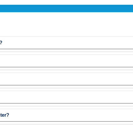
r?
ter?